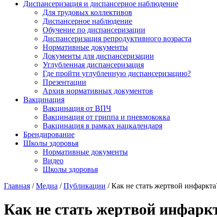
Диспансеризация и диспансерное наблюдение
Для трудовых коллективов
Диспансерное наблюдение
Обучение по диспансеризации
Диспансеризация репродуктивного возраста
Нормативные документы
Документы для диспансеризации
Углубленная диспансеризация
Где пройти углубленную диспансеризацию?
Презентации
Архив нормативных документов
Вакцинация
Вакцинация от ВПЧ
Вакцинация от гриппа и пневмококка
Вакцинация в рамках нацкалендаря
Брендирование
Школы здоровья
Нормативные документы
Видео
Школы здоровья
Главная
/
Медиа
/
Публикации
/
Как не стать жертвой инфаркта
Как не стать жертвой инфарк