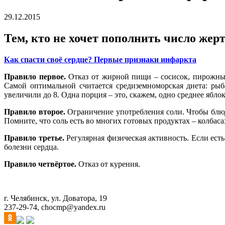
29.12.2015
Тем, кто не хочет пополнить число жер
Как спасти своё сердце? Первые признаки инфаркта
Правило первое.
Отказ от жирной пищи – сосисок, пирожных,
Самой оптимальной считается средиземноморская диета: рыба
увеличили до 8. Одна порция – это, скажем, одно среднее яблок
Правило второе.
Ограничение употребления соли. Чтобы блюда
Помните, что соль есть во многих готовых продуктах – колбаса
Правило третье.
Регулярная физическая активность. Если ест
болезни сердца.
Правило четвёртое.
Отказ от курения.
г. Челябинск, ул. Доватора, 19
237-29-74, chocmp@yandex.ru