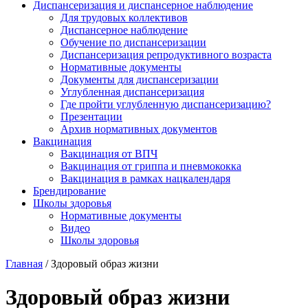
Диспансеризация и диспансерное наблюдение
Для трудовых коллективов
Диспансерное наблюдение
Обучение по диспансеризации
Диспансеризация репродуктивного возраста
Нормативные документы
Документы для диспансеризации
Углубленная диспансеризация
Где пройти углубленную диспансеризацию?
Презентации
Архив нормативных документов
Вакцинация
Вакцинация от ВПЧ
Вакцинация от гриппа и пневмококка
Вакцинация в рамках нацкалендаря
Брендирование
Школы здоровья
Нормативные документы
Видео
Школы здоровья
Главная
/
Здоровый образ жизни
Здоровый образ жизни